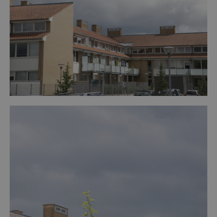
udførelsesforløbet. Samarbejdet har været præget af tillid
til hinanden - skabt via et mere en 15-årigt samarbejde fra
tidligere projekter, og der har ikke været de store
udfordringer, som ikke har kunnet løses så alle er tilfredse.
Fra DAI har der været tilkoblet en fast bygherrerådgiver, der
har varetaget alle dele.
Samarbejdet er stærkt bl.a. fordi parterne kender hindanden
meget indgående - og præcist kender til evt. stærke/ svage
sider ved hinanden.