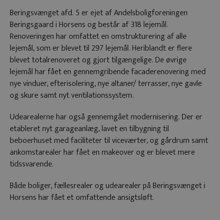
Beringsvænget afd. 5 er ejet af Andelsboligforeningen
Beringsgaard i Horsens og består af 318 lejemål.
Renoveringen har omfattet en omstrukturering af alle
lejemål, som er blevet til 297 lejemål. Heriblandt er flere
blevet totalrenoveret og gjort tilgængelige. De øvrige
lejemål har fået en gennemgribende facaderenovering med
nye vinduer, efterisolering, nye altaner/ terrasser, nye gavle
og skure samt nyt ventilationssystem.
Udearealerne har også gennemgået modernisering. Der er
etableret nyt garageanlæg, lavet en tilbygning til
beboerhuset med faciliteter til viceværter, og gårdrum samt
ankomstarealer har fået en makeover og er blevet mere
tidssvarende.
Både boliger, fællesrealer og udearealer på Beringsvænget i
Horsens har fået et omfattende ansigtsløft.