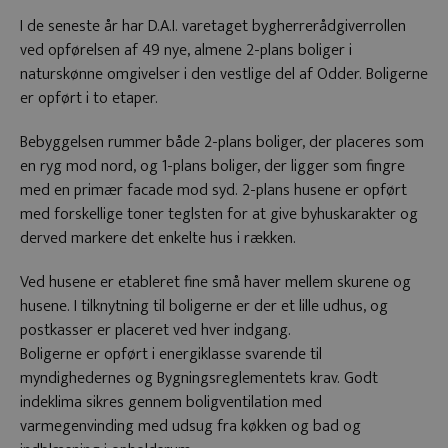
I de seneste år har D.A.I. varetaget bygherrerådgiverrollen
ved opførelsen af 49 nye, almene 2-plans boliger i
naturskønne omgivelser i den vestlige del af Odder. Boligerne
er opført i to etaper.
Bebyggelsen rummer både 2-plans boliger, der placeres som
en ryg mod nord, og 1-plans boliger, der ligger som fingre
med en primær facade mod syd. 2-plans husene er opført
med forskellige toner teglsten for at give byhuskarakter og
derved markere det enkelte hus i rækken.
Ved husene er etableret fine små haver mellem skurene og
husene. I tilknytning til boligerne er der et lille udhus, og
postkasser er placeret ved hver indgang.
Boligerne er opført i energiklasse svarende til
myndighedernes og Bygningsreglementets krav. Godt
indeklima sikres gennem boligventilation med
varmegenvinding med udsug fra køkken og bad og