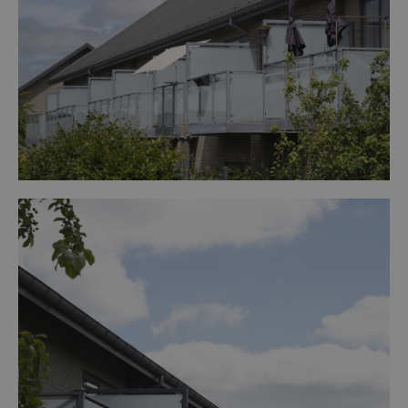
Kort beskrivelse af samarbejdet i
projektet
Der har været en tæt kontakt mellem bygherrens direktør
gennem de indledende planlægnings-, udbuds- og
udførelsesfaser. Samarbejdet har været præget af tillid til
hinanden, hvilket bl.a. har givet en Byggerating på A (4,8 af 5
point). Trods udskiftninger af bygherrens direktør samt
efterfølgende projektleder, er det lykkes vores
bygherrerådgiver at fastholde viden i bygherrens
organisation. Der har ikke været de store udfordringer
undervejs. Det der har været er det lykkedes at løse uden de
store problemer.
Fra DAI har der været fast tilkoblet to bygherrerådgivere,
hvor overdragelse er foregået uden problemer for bygherre.