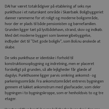
DAI har været totalrådgiver på etablering af seks nye
punkthuse i et naturskønt område i Skærbæk. Boligbyggeriet
danner rammerne for et roligt og moderne boligområde,
hvor der er plads til både pensionisten og børnefamilien.
Grunden ligger tæt på lystbådehavn, strand, skov og indkøb.
Med det moderne byggeri som lavenergibebyggelse,
indbyder det til ‘‘Det gode boligliv’’, som Boli.nu ønskede at
skabe.
De seks punkthuse er identiske i forhold til
konstruktionsopbygning og indretning, men er placeret
forskelligt på grunden, så alle lejligheder får glæde af
dagslys. Punkthusene ligger parvis omkring ankomst- og
parkeringsområde. Fra ankomstområdet entreres bygningen
gennem et lukket ankomstrum med glasfacader, som deler
bygningen i to bygningskroppe, som er henholdsvis to og tre
etager.