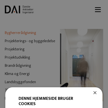
Bygherrerådgivning
Projekterings- og byggeledelse
Projektering
Projektudvikling
Brandrådgivning
Klima og Energi
Landsbyggefonden
3D scanning og registrering
×
DENNE HJEMMESIDE BRUGER
DS 1140
COOKIES